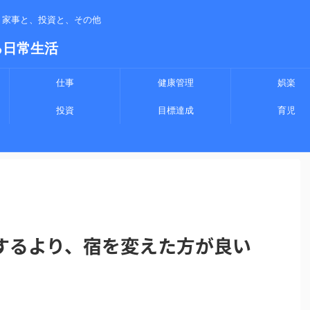
、家事と、投資と、その他
る日常生活
仕事
健康管理
娯楽
投資
目標達成
育児
するより、宿を変えた方が良い