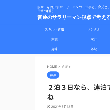
脱サラを目指すサラリーマンの、仕事と、育児と
日常の日記
普通のサラリーマン視点で考え
スキル・資格
メンタル
家族
家計
趣味
雑記
HOME
>
娯楽
>
娯楽
２泊３日なら、連泊
ね
2021年8月12日