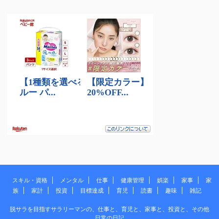
スキル・資格
メンタル
仕事
健康管理
娯楽
家事
家
族
家計
投資
目標達成
育児
読書
趣味
雑記
脱サラを目指すサラリーマンの、仕事と、育児と、家事と、投資と、その他
日常の日記