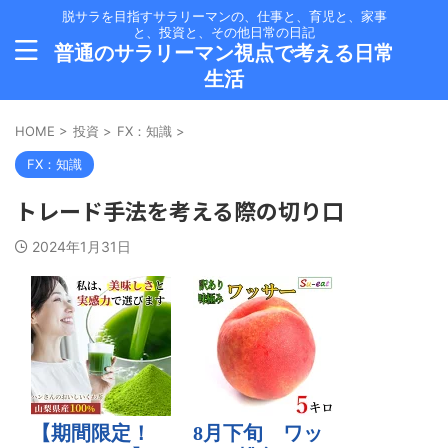
脱サラを目指すサラリーマンの、仕事と、育児と、家事
と、投資と、その他日常の日記
普通のサラリーマン視点で考える日常
生活
HOME
>
投資
>
FX：知識
>
FX：知識
トレード手法を考える際の切り口
2024年1月31日