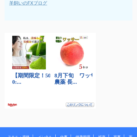
羊飼いのFXブログ
スキル・資格
メンタル
仕事
健康管理
娯楽
家事
家