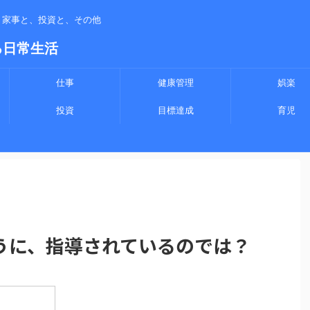
、家事と、投資と、その他
る日常生活
仕事
健康管理
娯楽
投資
目標達成
育児
うに、指導されているのでは？