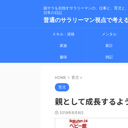
脱サラを目指すサラリーマンの、仕事と、育児と
日常の日記
普通のサラリーマン視点で考え
スキル・資格
メンタル
家族
家計
趣味
雑記
HOME
>
育児
>
育児
親として成長するよ
2019年8月8日