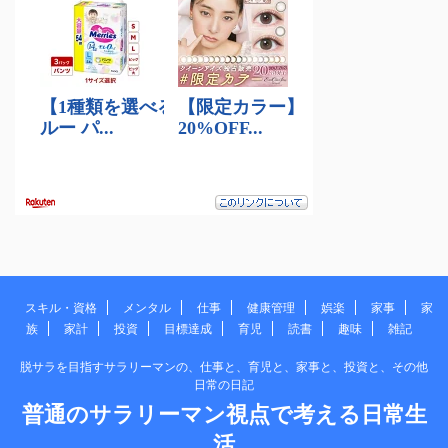
スキル・資格
メンタル
仕事
健康管理
娯楽
家事
家
族
家計
投資
目標達成
育児
読書
趣味
雑記
脱サラを目指すサラリーマンの、仕事と、育児と、家事と、投資と、その他
日常の日記
普通のサラリーマン視点で考える日常生
活