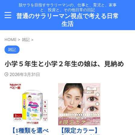
脱サラを目指すサラリーマンの、仕事と、育児と、家事
と、投資と、その他日常の日記
普通のサラリーマン視点で考える日常
生活
HOME
>
雑記
>
雑記
小学５年生と小学２年生の娘は、見納め
2026年3月31日