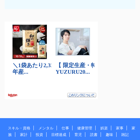
スキル・資格
メンタル
仕事
健康管理
娯楽
家事
家
族
家計
投資
目標達成
育児
読書
趣味
雑記