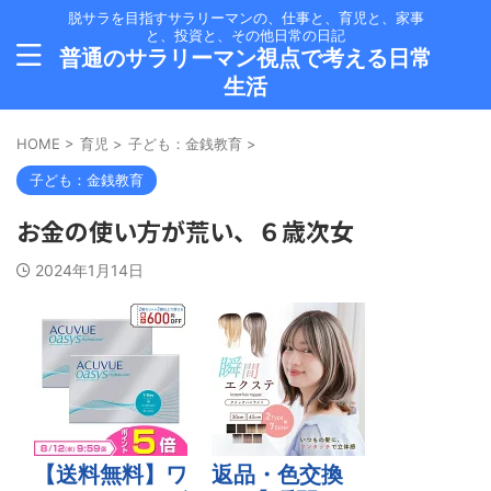
脱サラを目指すサラリーマンの、仕事と、育児と、家事
と、投資と、その他日常の日記
普通のサラリーマン視点で考える日常
生活
HOME
>
育児
>
子ども：金銭教育
>
子ども：金銭教育
お金の使い方が荒い、６歳次女
2024年1月14日