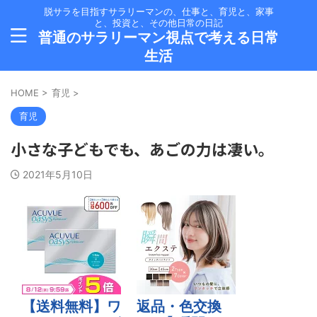
脱サラを目指すサラリーマンの、仕事と、育児と、家事
と、投資と、その他日常の日記
普通のサラリーマン視点で考える日常
生活
HOME
>
育児
>
育児
小さな子どもでも、あごの力は凄い。
2021年5月10日