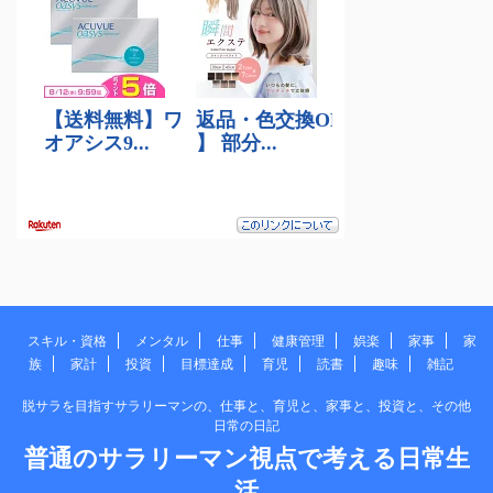
スキル・資格
メンタル
仕事
健康管理
娯楽
家事
家
族
家計
投資
目標達成
育児
読書
趣味
雑記
脱サラを目指すサラリーマンの、仕事と、育児と、家事と、投資と、その他
日常の日記
普通のサラリーマン視点で考える日常生
活