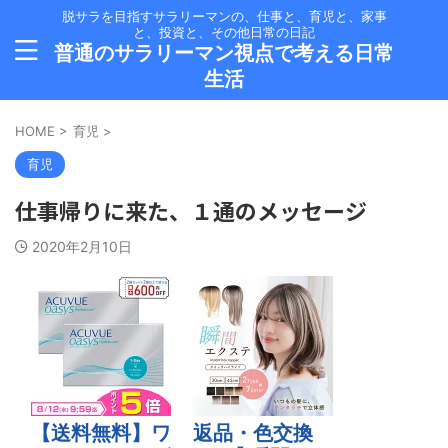
脱サラを目指すサラリーマンの、仕事と、育児と、家事
と、投資と、その他日常の日記
普通のサラリーマン視点で考える日常
生活
HOME
>
育児
>
育児
仕事帰りに来た、１通のメッセージ
2020年2月10日