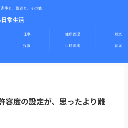
、家事と、投資と、その他
る日常生活
仕事
健康管理
娯楽
投資
目標達成
育児
ク許容度の設定が、思ったより難