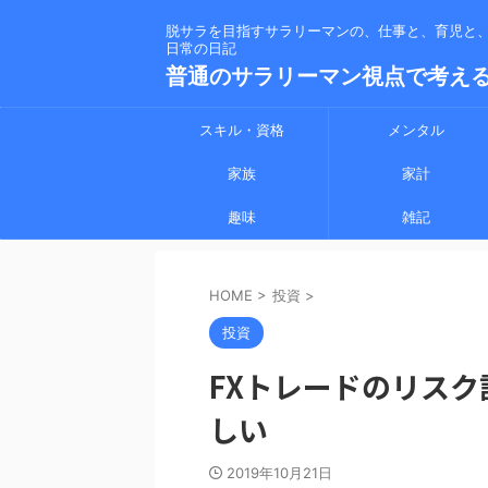
脱サラを目指すサラリーマンの、仕事と、育児と
日常の日記
普通のサラリーマン視点で考え
スキル・資格
メンタル
家族
家計
趣味
雑記
HOME
>
投資
>
投資
FXトレードのリス
しい
2019年10月21日