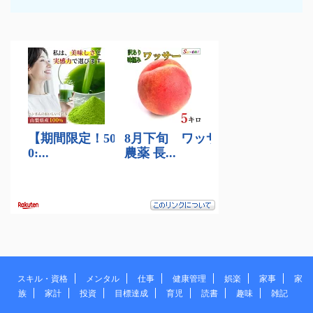
スキル・資格
メンタル
仕事
健康管理
娯楽
家事
家
族
家計
投資
目標達成
育児
読書
趣味
雑記