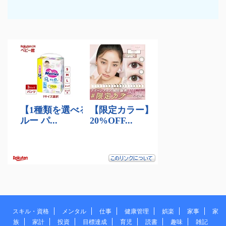
スキル・資格
メンタル
仕事
健康管理
娯楽
家事
家
族
家計
投資
目標達成
育児
読書
趣味
雑記