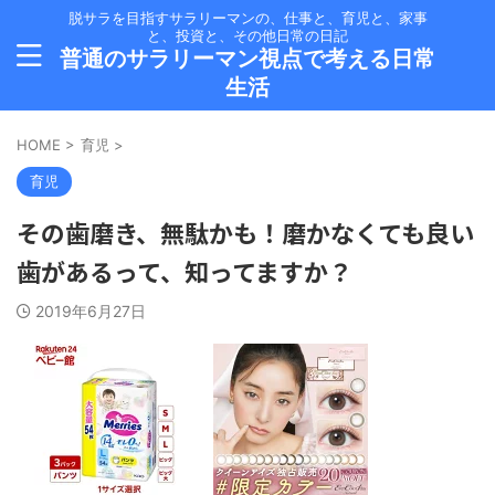
脱サラを目指すサラリーマンの、仕事と、育児と、家事
と、投資と、その他日常の日記
普通のサラリーマン視点で考える日常
生活
HOME
>
育児
>
育児
その歯磨き、無駄かも！磨かなくても良い
歯があるって、知ってますか？
2019年6月27日