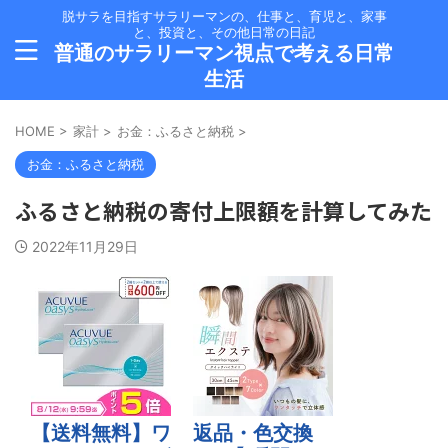
脱サラを目指すサラリーマンの、仕事と、育児と、家事
と、投資と、その他日常の日記
普通のサラリーマン視点で考える日常
生活
HOME
>
家計
>
お金：ふるさと納税
>
お金：ふるさと納税
ふるさと納税の寄付上限額を計算してみた
2022年11月29日