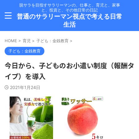
脱サラを目指すサラリーマンの、仕事と、育児と、家事
と、投資と、その他日常の日記
普通のサラリーマン視点で考える日常
生活
HOME
>
育児
>
子ども：金銭教育
>
子ども：金銭教育
今日から、子どものお小遣い制度（報酬タ
イプ）を導入
2021年1月24日