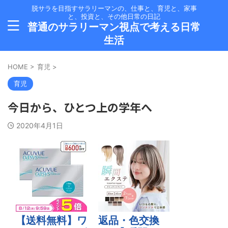
脱サラを目指すサラリーマンの、仕事と、育児と、家事
と、投資と、その他日常の日記
普通のサラリーマン視点で考える日常
生活
HOME
>
育児
>
育児
今日から、ひとつ上の学年へ
2020年4月1日