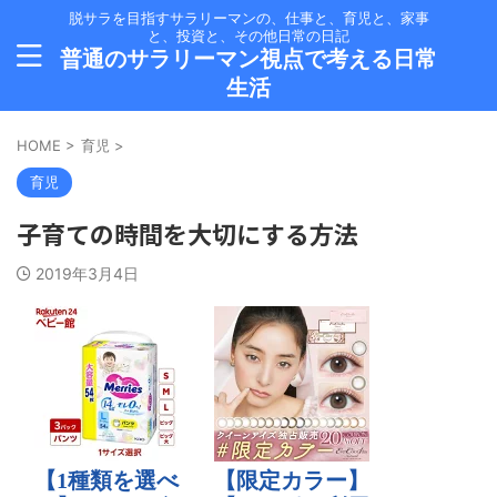
脱サラを目指すサラリーマンの、仕事と、育児と、家事
と、投資と、その他日常の日記
普通のサラリーマン視点で考える日常
生活
HOME
>
育児
>
育児
子育ての時間を大切にする方法
2019年3月4日