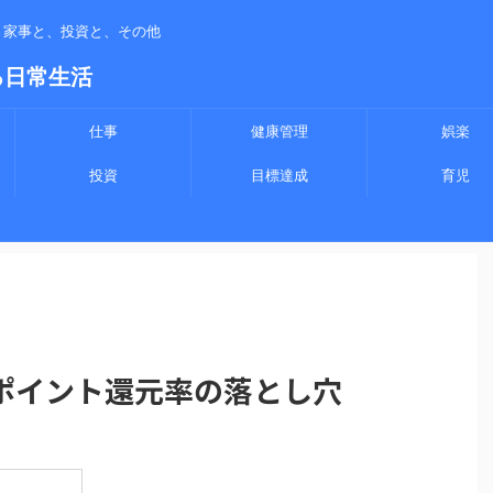
、家事と、投資と、その他
る日常生活
仕事
健康管理
娯楽
投資
目標達成
育児
ポイント還元率の落とし穴