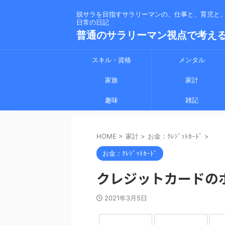
脱サラを目指すサラリーマンの、仕事と、育児と
日常の日記
普通のサラリーマン視点で考え
スキル・資格
メンタル
家族
家計
趣味
雑記
HOME
>
家計
>
お金：ｸﾚｼﾞｯﾄｶｰﾄﾞ
>
お金：ｸﾚｼﾞｯﾄｶｰﾄﾞ
クレジットカードの
2021年3月5日